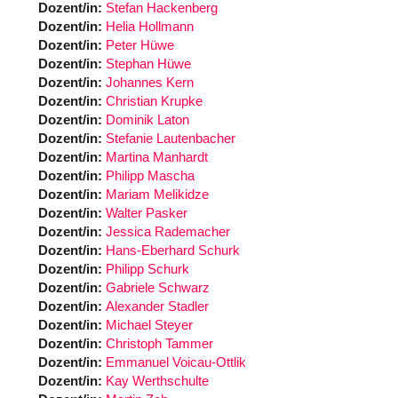
Dozent/in:
Stefan Hackenberg
Dozent/in:
Helia Hollmann
Dozent/in:
Peter Hüwe
Dozent/in:
Stephan Hüwe
Dozent/in:
Johannes Kern
Dozent/in:
Christian Krupke
Dozent/in:
Dominik Laton
Dozent/in:
Stefanie Lautenbacher
Dozent/in:
Martina Manhardt
Dozent/in:
Philipp Mascha
Dozent/in:
Mariam Melikidze
Dozent/in:
Walter Pasker
Dozent/in:
Jessica Rademacher
Dozent/in:
Hans-Eberhard Schurk
Dozent/in:
Philipp Schurk
Dozent/in:
Gabriele Schwarz
Dozent/in:
Alexander Stadler
Dozent/in:
Michael Steyer
Dozent/in:
Christoph Tammer
Dozent/in:
Emmanuel Voicau-Ottlik
Dozent/in:
Kay Werthschulte