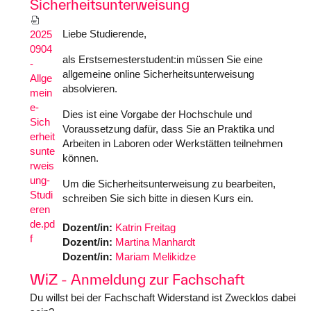
Sicherheitsunterweisung
Liebe Studierende,
2025
0904
als Erstsemesterstudent:in müssen Sie eine
-
allgemeine online Sicherheitsunterweisung
Allge
absolvieren.
mein
e-
Dies ist eine Vorgabe der Hochschule und
Sich
Voraussetzung dafür, dass Sie an Praktika und
erheit
Arbeiten in Laboren oder Werkstätten teilnehmen
sunte
können.
rweis
ung-
Um die Sicherheitsunterweisung zu bearbeiten,
Studi
schreiben Sie sich bitte in diesen Kurs ein.
eren
de.pd
Dozent/in:
Katrin Freitag
f
Dozent/in:
Martina Manhardt
Dozent/in:
Mariam Melikidze
WiZ - Anmeldung zur Fachschaft
Du willst bei der Fachschaft Widerstand ist Zwecklos dabei