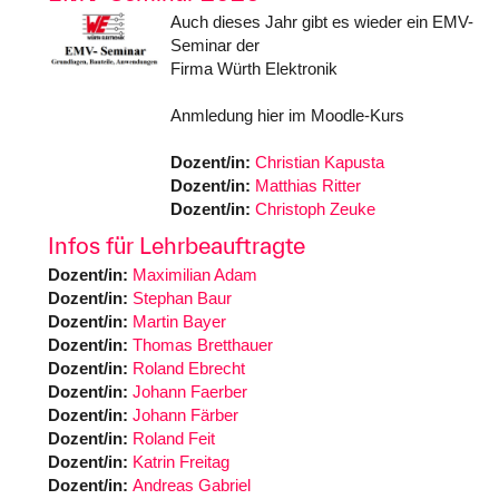
Auch dieses Jahr gibt es wieder ein EMV-
Seminar der
Firma Würth Elektronik
Anmledung hier im Moodle-Kurs
Dozent/in:
Christian Kapusta
Dozent/in:
Matthias Ritter
Dozent/in:
Christoph Zeuke
Infos für Lehrbeauftragte
Dozent/in:
Maximilian Adam
Dozent/in:
Stephan Baur
Dozent/in:
Martin Bayer
Dozent/in:
Thomas Bretthauer
Dozent/in:
Roland Ebrecht
Dozent/in:
Johann Faerber
Dozent/in:
Johann Färber
Dozent/in:
Roland Feit
Dozent/in:
Katrin Freitag
Dozent/in:
Andreas Gabriel