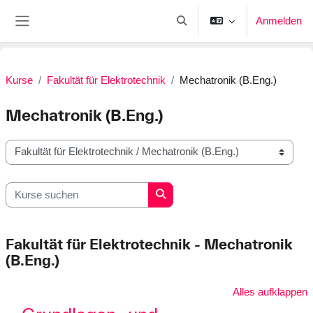
Zum Hauptinhalt
Anmelden
Sucheingabe umschalten
Website-Übersicht
Kurse
Fakultät für Elektrotechnik
Mechatronik (B.Eng.)
Mechatronik (B.Eng.)
Kursbereiche
Kurse suchen
Kurse suchen
Fakultät für Elektrotechnik - Mechatronik
(B.Eng.)
Alles aufklappen