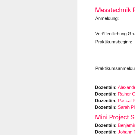
Messtechnik 
Anmeldung:
Veröffentlichung Gr
Praktikumsbeginn:
Praktikumsanmeldun
Dozent/in:
Alexand
Dozent/in:
Rainer 
Dozent/in:
Pascal 
Dozent/in:
Sarah Pl
Mini Project 
Dozent/in:
Benjami
Dozent/in:
Johann 