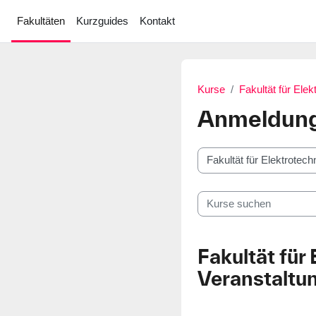
Zum Hauptinhalt
Fakultäten
Kurzguides
Kontakt
Kurse
Fakultät für Elek
Anmeldung
Kursbereiche
Kurse suchen
Fakultät für
Veranstaltu