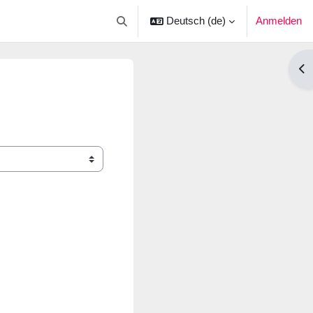
Deutsch ‎(de)‎
Anmelden
Sucheingabe umschalten
Blo