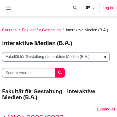
Skip to main content
Log in
Toggle search input
Side panel
Courses
Fakultät für Gestaltung
Interaktive Medien (B.A.)
Interaktive Medien (B.A.)
Course categories
Search courses
Search courses
Fakultät für Gestaltung - Interaktive
Medien (B.A.)
Expand all