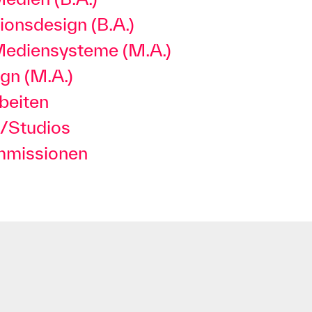
onsdesign (B.A.)
 Mediensysteme (M.A.)
ign (M.A.)
beiten
/Studios
mmissionen