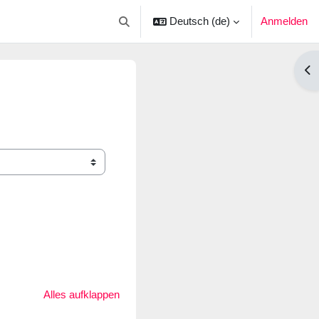
Deutsch ‎(de)‎
Anmelden
Sucheingabe umschalten
Blo
Alles aufklappen