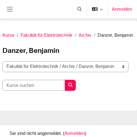
Zum Hauptinhalt
Anmelden
Sucheingabe umschalten
Website-Übersicht
Kurse
Fakultät für Elektrotechnik
Archiv
Danzer, Benjamin
Danzer, Benjamin
Kursbereiche
Kurse suchen
Kurse suchen
Sie sind nicht angemeldet. (
Anmelden
)