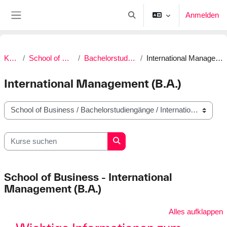
Zum Hauptinhalt
Anmelden
Sucheingabe umschalten
Website-Übersicht
Kurse
School of Business
Bachelorstudiengänge
International Management (B.A.)
International Management (B.A.)
Kursbereiche
Kurse suchen
Kurse suchen
School of Business - International
Management (B.A.)
Alles aufklappen