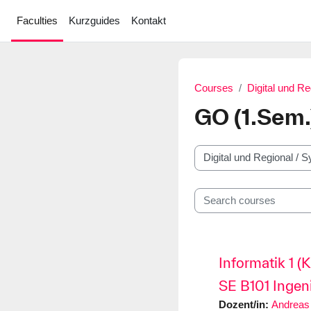
Skip to main content
Faculties
Kurzguides
Kontakt
Courses
Digital und Re
GO (1.Sem.
Course categories
Search courses
Informatik 1 (
SE B101 Ingen
Dozent/in:
Andreas