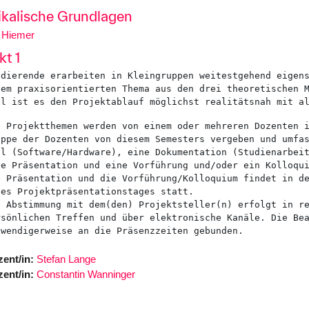
kalische Grundlagen
 Hiemer
kt 1
nem praxisorientierten Thema aus den drei theoretischen M
el ist es den Projektablauf möglichst realitätsnah mit a
e Projektthemen werden von einem oder mehreren Dozenten i
uppe der Dozenten von diesem Semesters vergeben und umfas
il (Software/Hardware), eine Dokumentation (Studienarbeit
ne Präsentation und eine Vorführung und/oder ein Kolloqui
e Präsentation und die Vorführung/Kolloquium findet in de
nes Projektpräsentationstages statt. 

e Abstimmung mit dem(den) Projektsteller(n) erfolgt in re
rsönlichen Treffen und über elektronische Kanäle. Die Bea
twendigerweise an die Präsenzzeiten gebunden.
ent/in:
Stefan Lange
ent/in:
Constantin Wanninger