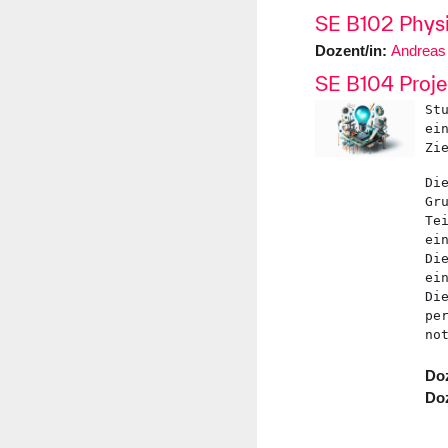
SE B102 Physi
Dozent/in:
Andreas
SE B104 Proje
ei
Zi
Di
Gr
Te
ei
Di
ei
Di
pe
no
Doz
Doz