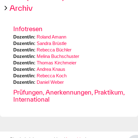
Archiv
Infotresen
Dozent/in:
Roland Amann
Dozent/in:
Sandra Brüstle
Dozent/in:
Rebecca Büchler
Dozent/in:
Melina Buchschuster
Dozent/in:
Thomas Kirchmeier
Dozent/in:
Andrea Knaus
Dozent/in:
Rebecca Koch
Dozent/in:
Daniel Weber
Prüfungen, Anerkennungen, Praktikum,
International