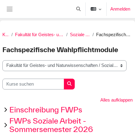
Zum Hauptinhalt
Anmelden
Sucheingabe umschalten
Website-Übersicht
Kurse
Fakultät für Geistes- und Naturwissenschaften
Soziale Arbeit (B.A.)
Fachspezifische Wahlpflichtmodule
Fachspezifische Wahlpflichtmodule
Kursbereiche
Kurse suchen
Kurse suchen
Alles aufklappen
Einschreibung FWPs
FWPs Soziale Arbeit -
Sommersemester 2026