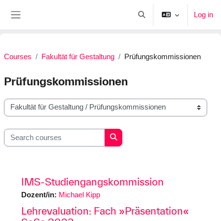
Skip to main content
Log in
Toggle search input
Side panel
Courses
Fakultät für Gestaltung
Prüfungskommissionen
Prüfungskommissionen
Course categories
Search courses
Search courses
IMS-Studiengangskommission
Dozent/in:
Michael Kipp
Lehrevaluation: Fach »Präsentation«