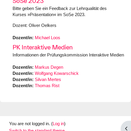
SoSe 2023
Bitte geben Sie ein Feedback zur Lehrqualität des
Kurses »Präsentation« im SoSe 2023.
Dozent: Oliver Oelkers
Dozent/in:
Michael Loos
PK Interaktive Medien
Informationen der Prüfungskommission Interaktive Medien
Dozent/in:
Markus Degen
Dozent/in:
Wolfgang Kowarschick
Dozent/in:
Silvan Mertes
Dozent/in:
Thomas Rist
You are not logged in. (
Log in
)
Op
Switch to the standard theme