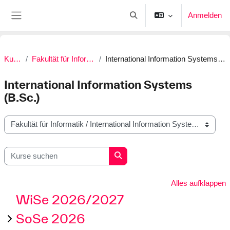
Zum Hauptinhalt
Anmelden
Sucheingabe umschalten
Website-Übersicht
Kurse
Fakultät für Informatik
International Information Systems (B.Sc.)
International Information Systems
(B.Sc.)
Kursbereiche
Kurse suchen
Kurse suchen
Alles aufklappen
WiSe 2026/2027
SoSe 2026