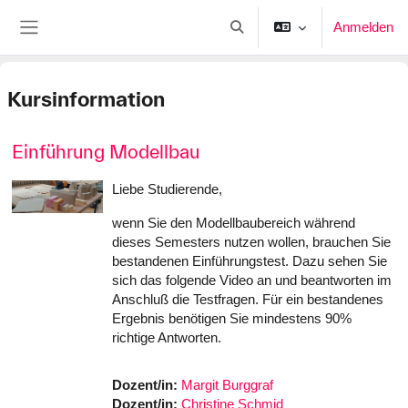
Zum Hauptinhalt
Anmelden
Sucheingabe umschalten
Website-Übersicht
Kursinformation
Einführung Modellbau
Liebe Studierende,
wenn Sie den Modellbaubereich während
dieses Semesters nutzen wollen, brauchen Sie
bestandenen Einführungstest. Dazu sehen Sie
sich das folgende Video an und beantworten im
Anschluß die Testfragen. Für ein bestandenes
Ergebnis benötigen Sie mindestens 90%
richtige Antworten.
Dozent/in:
Margit Burggraf
Dozent/in:
Christine Schmid