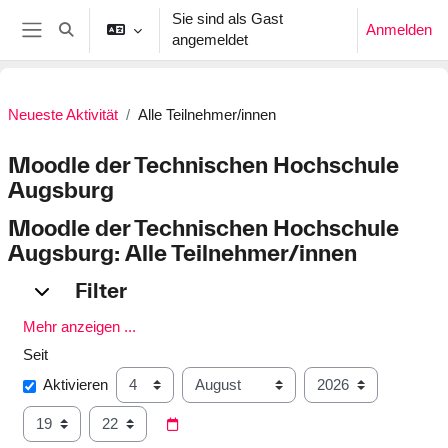
Zum Hauptinhalt
Sie sind als Gast
Anmelden
Sucheingabe umschalten
angemeldet
Website-Übersicht
Neueste Aktivität
Alle Teilnehmer/innen
Moodle der Technischen Hochschule
Augsburg
Moodle der Technischen Hochschule
Augsburg: Alle Teilnehmer/innen
Filter
Filter
Filter
Mehr anzeigen ...
Seit
Seit
Tag
Monat
Jahr
Aktivieren
Stunde
Minute