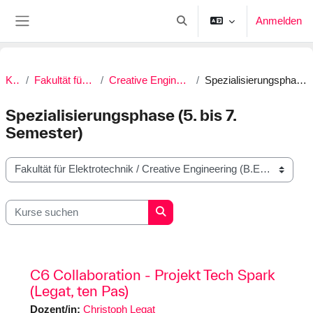
Zum Hauptinhalt
Anmelden
Sucheingabe umschalten
Website-Übersicht
Kurse
Fakultät für Elektrotechnik
Creative Engineering (B.Eng./B.A.)
Spezialisierungsphase (5. bis 7. Semester)
Spezialisierungsphase (5. bis 7.
Semester)
Kursbereiche
Kurse suchen
Kurse suchen
C6 Collaboration - Projekt Tech Spark
(Legat, ten Pas)
Dozent/in:
Christoph Legat