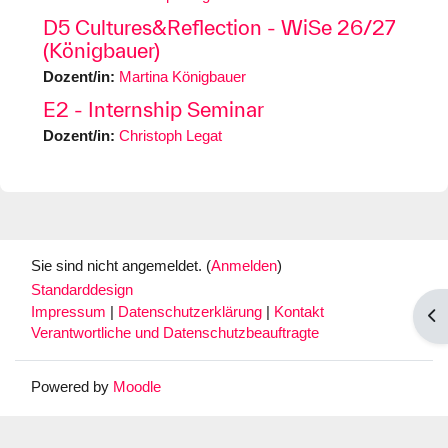
D5 Cultures&Reflection - WiSe 26/27
(Königbauer)
Dozent/in:
Martina Königbauer
E2 - Internship Seminar
Dozent/in:
Christoph Legat
Sie sind nicht angemeldet. (
Anmelden
)
Standarddesign
Impressum
|
Datenschutzerklärung
|
Kontakt
Blo
Verantwortliche und Datenschutzbeauftragte
Powered by
Moodle