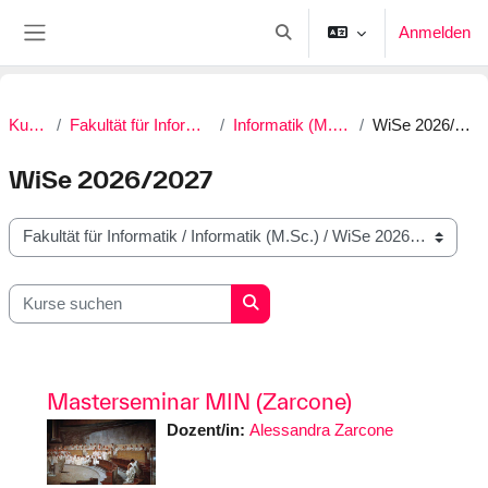
Zum Hauptinhalt
Anmelden
Sucheingabe umschalten
Website-Übersicht
Kurse
Fakultät für Informatik
Informatik (M.Sc.)
WiSe 2026/2027
WiSe 2026/2027
Kursbereiche
Kurse suchen
Kurse suchen
Masterseminar MIN (Zarcone)
Dozent/in:
Alessandra Zarcone