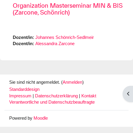
Organization Masterseminar MIN & BIS
(Zarcone, Schönrich)
Dozent/in:
Johannes Schönrich-Sedlmeir
Dozent/in:
Alessandra Zarcone
Sie sind nicht angemeldet. (
Anmelden
)
Standarddesign
Blo
Impressum
|
Datenschutzerklärung
|
Kontakt
Verantwortliche und Datenschutzbeauftragte
Powered by
Moodle