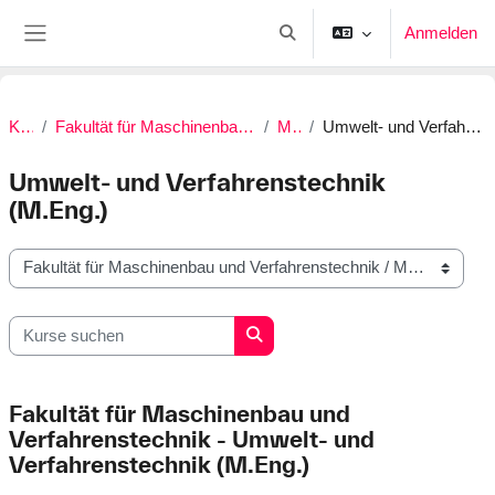
Zum Hauptinhalt
Anmelden
Sucheingabe umschalten
Website-Übersicht
Kurse
Fakultät für Maschinenbau und Verfahrenstechnik
Master
Umwelt- und Verfahrenstechnik (M.Eng.)
Umwelt- und Verfahrenstechnik
(M.Eng.)
Kursbereiche
Kurse suchen
Kurse suchen
Fakultät für Maschinenbau und
Verfahrenstechnik - Umwelt- und
Verfahrenstechnik (M.Eng.)