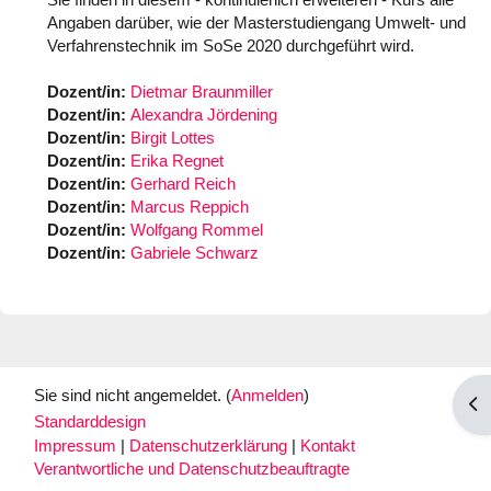
Angaben darüber, wie der Masterstudiengang Umwelt- und
Verfahrenstechnik im SoSe 2020 durchgeführt wird.
Dozent/in:
Dietmar Braunmiller
Dozent/in:
Alexandra Jördening
Dozent/in:
Birgit Lottes
Dozent/in:
Erika Regnet
Dozent/in:
Gerhard Reich
Dozent/in:
Marcus Reppich
Dozent/in:
Wolfgang Rommel
Dozent/in:
Gabriele Schwarz
Sie sind nicht angemeldet. (
Anmelden
)
Blo
Standarddesign
Impressum
|
Datenschutzerklärung
|
Kontakt
Verantwortliche und Datenschutzbeauftragte