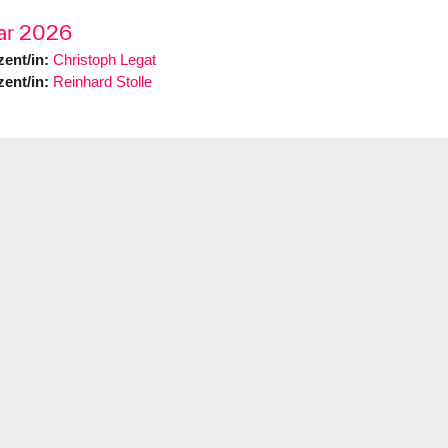
r 2026
ent/in:
Christoph Legat
ent/in:
Reinhard Stolle