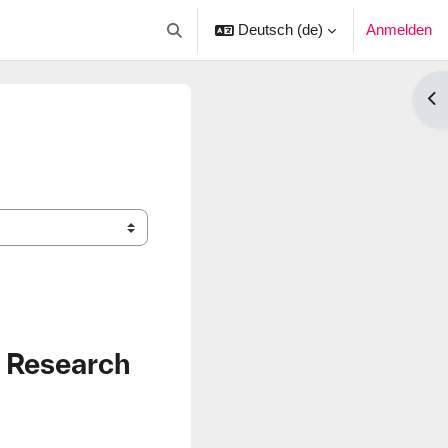
Deutsch ‎(de)‎
Anmelden
Sucheingabe umschalten
Blo
d Research