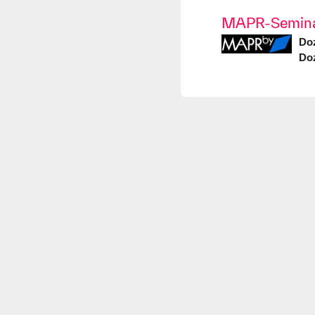
MAPR-Semina
Doz
Doz