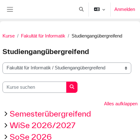
Zum Hauptinhalt
Anmelden
Sucheingabe umschalten
Website-Übersicht
Kurse
Fakultät für Informatik
Studiengangübergreifend
Studiengangübergreifend
Kursbereiche
Kurse suchen
Kurse suchen
Alles aufklappen
Semesterübergreifend
WiSe 2026/2027
SoSe 2026