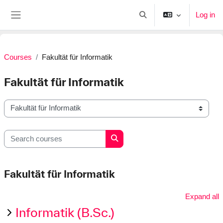
Skip to main content
Log in
Toggle search input
Side panel
Courses
Fakultät für Informatik
Fakultät für Informatik
Course categories
Search courses
Search courses
Fakultät für Informatik
Expand all
Informatik (B.Sc.)