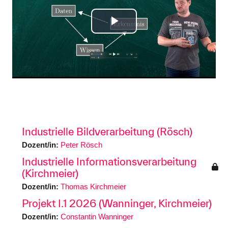
Video
abspielen
Industrielle Bildverarbeitung (Rösch)
Dozent/in:
Peter Rösch
Industrielle Informationsverarbeitung
(Kirchmeier)
Dozent/in:
Thomas Kirchmeier
Projekt I.1 2026 (Wanninger, Kirchmeier)
Dozent/in:
Constantin Wanninger