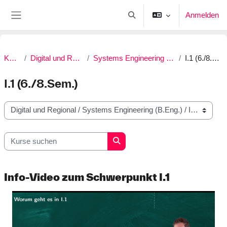
Zum Hauptinhalt
Anmelden
Sucheingabe umschalten
Website-Übersicht
Kurse
Digital und Regional
Systems Engineering (B.Eng.)
I.1 (6./8.Sem.)
I.1 (6./8.Sem.)
Kursbereiche
Kurse suchen
Kurse suchen
Info-Video zum Schwerpunkt I.1