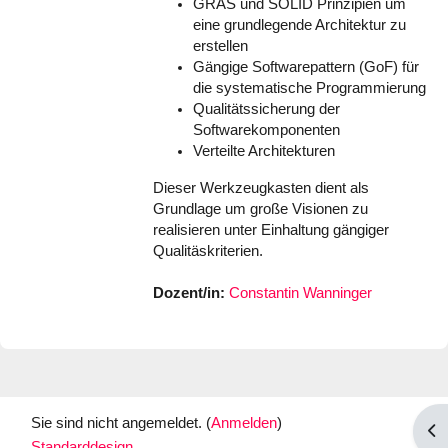
GRAS und SOLID Prinzipien um
eine grundlegende Architektur zu
erstellen
Gängige Softwarepattern (GoF) für
die systematische Programmierung
Qualitätssicherung der
Softwarekomponenten
Verteilte Architekturen
Dieser Werkzeugkasten dient als
Grundlage um große Visionen zu
realisieren unter Einhaltung gängiger
Qualitäskriterien.
Dozent/in:
Constantin Wanninger
Sie sind nicht angemeldet. (
Anmelden
)
Blo
Standarddesign