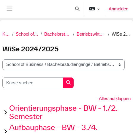
Zum Hauptinhalt
Anmelden
Sucheingabe umschalten
Website-Übersicht
Kurse
School of Business
Bachelorstudiengänge
Betriebswirtschaft (B.A.)
WiSe 2024/2025
WiSe 2024/2025
Kursbereiche
Kurse suchen
Kurse suchen
Alles aufklappen
Orientierungsphase - BW - 1./2.
Semester
Aufbauphase - BW - 3./4.