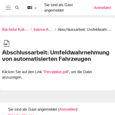
Zum Hauptinhalt
Sie sind als Gast
Anmelden
Sucheingabe umschalten
angemeldet
Website-Übersicht
Bachelor Kolloquium / SoSe 2026
Interne Abschlussarbeiten
Abschlussarbeit: Umfeldwahrnehmung von automatisierten Fahrzeugen
Abschlussarbeit: Umfeldwahrnehmung
von automatisierten Fahrzeugen
Abschlussbedingungen
Klicken Sie auf den Link '
Perception.pdf
', um die Datei
anzuzeigen.
Sie sind als Gast angemeldet (
Anmelden
)