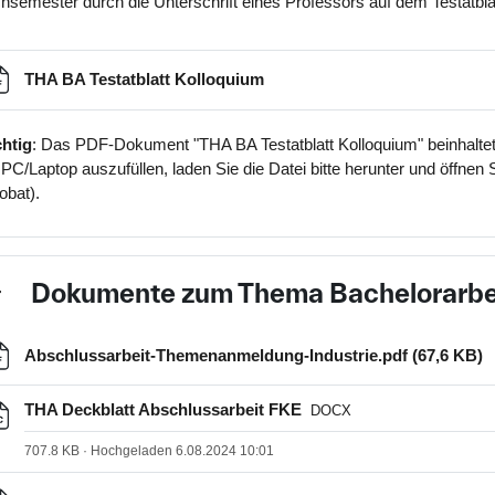
hsemester durch die Unterschrift eines Professors auf dem Testatblatt
Datei
THA BA Testatblatt Kolloquium
htig
: Das PDF-Dokument "THA BA Testatblatt Kolloquium" beinhalte
PC/Laptop auszufüllen, laden Sie die Datei bitte herunter und öffnen
obat).
Dokumente zum Thema Bachelorarbe
nklappen
D
Abschlussarbeit-Themenanmeldung-Industrie.pdf (67,6 KB)
Datei
THA Deckblatt Abschlussarbeit FKE
DOCX
707.8 KB · Hochgeladen 6.08.2024 10:01