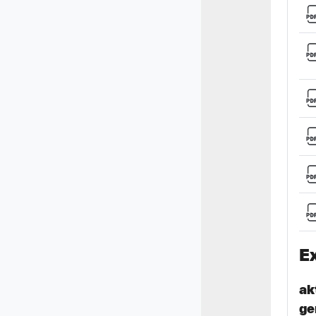
E
ak
ge