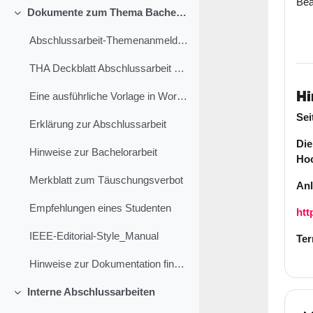
Bea
Dokumente zum Thema Bachelorarbeit
Einklappen
Abschlussarbeit-Themenanmeldung-Industrie.pdf (67,6 KB)
THA Deckblatt Abschlussarbeit FKE
Hi
Eine ausführliche Vorlage in Word (Stand: 06.08.2024)
Sei
Erklärung zur Abschlussarbeit
Die
Hinweise zur Bachelorarbeit
Hoc
Merkblatt zum Täuschungsverbot
Anl
Empfehlungen eines Studenten
htt
IEEE-Editorial-Style_Manual
Ter
Hinweise zur Dokumentation finden Sie auch in: ...
Interne Abschlussarbeiten
Einklappen