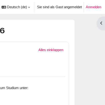
Deutsch ‎(de)‎
Sie sind als Gast angemeldet
Anmelden
ingabe umschalten
Blo
26
Alles einklappen
zum Studium unter: