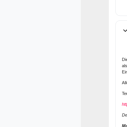
Ei
Di
al
Ei
Al
Te
ht
De
Mo