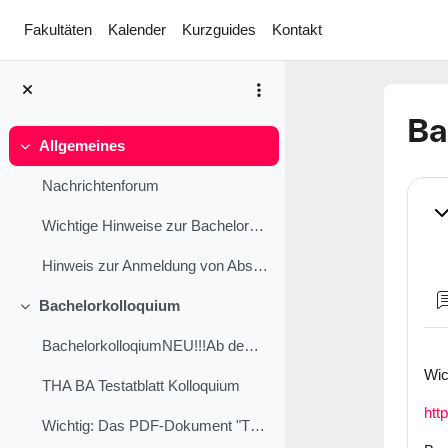
Zum Hauptinhalt
Fakultäten
Kalender
Kurzguides
Kontakt
Ba
Allgemeines
Einklappen
Ab
Nachrichtenforum
Ei
Wichtige Hinweise zur Bachelorarbeit finden Sie un...
Hinweis zur Anmeldung von Abschlussarbeiten
Bachelorkolloquium
Einklappen
BachelorkolloqiumNEU!!!Ab dem 01.10.2023 müssen An...
Wic
THA BA Testatblatt Kolloquium
htt
Wichtig: Das PDF-Dokument "THA BA Testatblatt Koll...