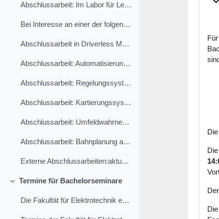
Ei
Abschlussarbeit: Im Labor für Leistungselektronik
Bei Interesse an einer der folgenden 5 Bachelorarb...
Für
Abschlussarbeit in Driverless Mobility Group
Bac
sin
Abschlussarbeit: Automatisierung der Montage eines Vogelhaus-Korpus mit Hilfe eines Industrieroboters
Abschlussarbeit: Regelungssysteme in automatisierten Fahrzeugen
Abschlussarbeit: Kartierungssysteme in automatisierten Fahrzeugen
Abschlussarbeit: Umfeldwahrnehmung von automatisierten Fahrzeugen
Die
Abschlussarbeit: Bahnplanung automatisierter Fahrzeuge
Die
14:
Externe Abschlussarbeiten:aktuelle Angebote zu ext...
Vor
Termine für Bachelorseminare
Einklappen
Der
Die Fakultät für Elektrotechnik erkennt zukünftig ...
Die