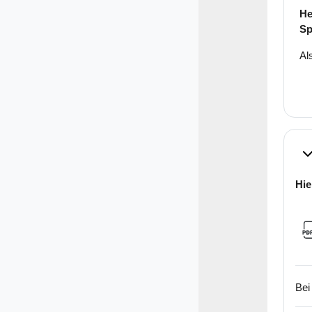
He
Sp
Al
Ei
Hie
Bei