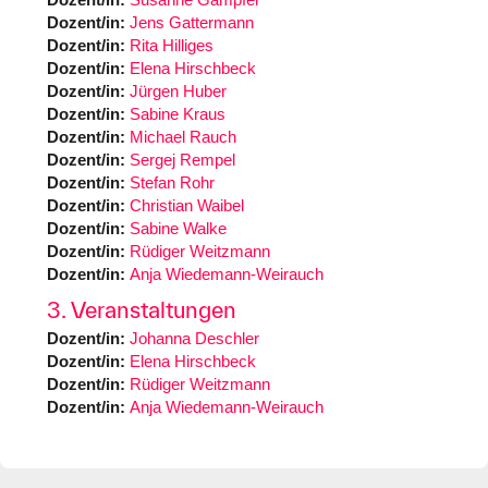
Dozent/in:
Jens Gattermann
Dozent/in:
Rita Hilliges
Dozent/in:
Elena Hirschbeck
Dozent/in:
Jürgen Huber
Dozent/in:
Sabine Kraus
Dozent/in:
Michael Rauch
Dozent/in:
Sergej Rempel
Dozent/in:
Stefan Rohr
Dozent/in:
Christian Waibel
Dozent/in:
Sabine Walke
Dozent/in:
Rüdiger Weitzmann
Dozent/in:
Anja Wiedemann-Weirauch
3. Veranstaltungen
Dozent/in:
Johanna Deschler
Dozent/in:
Elena Hirschbeck
Dozent/in:
Rüdiger Weitzmann
Dozent/in:
Anja Wiedemann-Weirauch