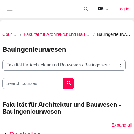
Skip to main content
Log in
Toggle search input
Side panel
Courses
Fakultät für Architektur und Bauwesen
Bauingenieurwesen
Bauingenieurwesen
Course categories
Search courses
Search courses
Fakultät für Architektur und Bauwesen -
Bauingenieurwesen
Expand all