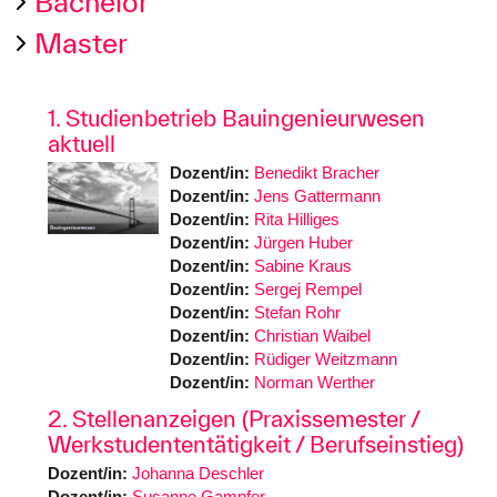
Bachelor
Master
1. Studienbetrieb Bauingenieurwesen
aktuell
Dozent/in:
Benedikt Bracher
Dozent/in:
Jens Gattermann
Dozent/in:
Rita Hilliges
Dozent/in:
Jürgen Huber
Dozent/in:
Sabine Kraus
Dozent/in:
Sergej Rempel
Dozent/in:
Stefan Rohr
Dozent/in:
Christian Waibel
Dozent/in:
Rüdiger Weitzmann
Dozent/in:
Norman Werther
2. Stellenanzeigen (Praxissemester /
Werkstudententätigkeit / Berufseinstieg)
Dozent/in:
Johanna Deschler
Dozent/in:
Susanne Gampfer