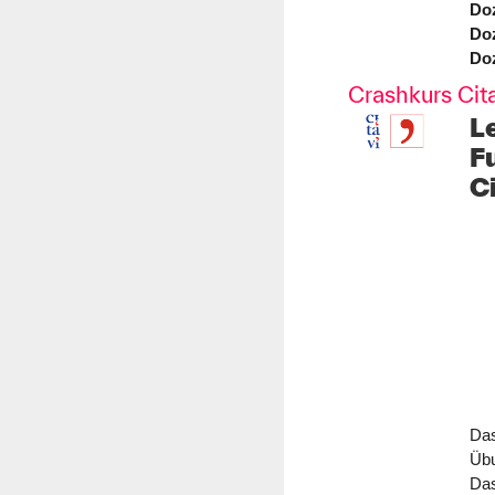
Doz
Doz
Doz
Crashkurs Cit
L
F
C
Das
Üb
Das