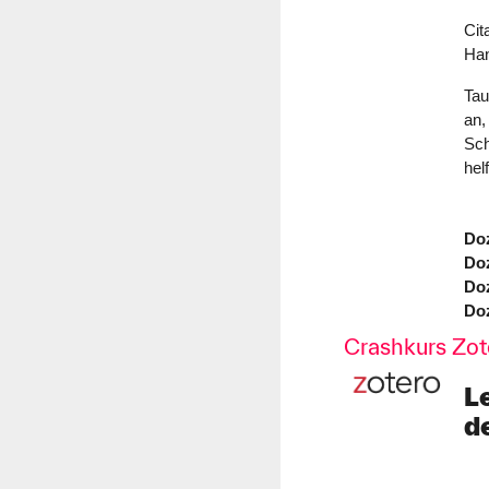
Cit
Han
Tau
an,
Sch
hel
Doz
Doz
Doz
Doz
Crashkurs Zot
L
d