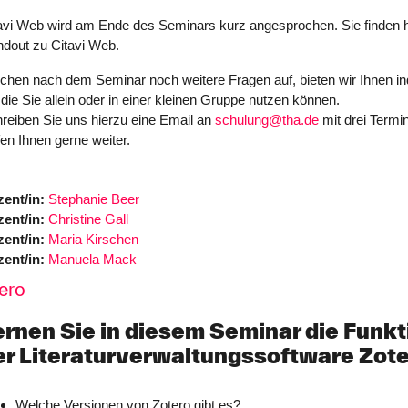
avi Web wird am Ende des Seminars kurz angesprochen. Sie finden h
dout zu Citavi Web.
chen nach dem Seminar noch weitere Fragen auf, bieten wir Ihnen in
 die Sie allein oder in einer kleinen Gruppe nutzen können.
reiben Sie uns hierzu eine Email an
schulung@tha.de
mit drei Termi
fen Ihnen gerne weiter.
ent/in:
Stephanie Beer
ent/in:
Christine Gall
ent/in:
Maria Kirschen
ent/in:
Manuela Mack
ero
ernen Sie in diesem Seminar die Funkt
er Literaturverwaltungssoftware Zot
Welche Versionen von Zotero gibt es?