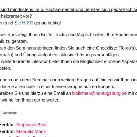
 sind mindestens im 5. Fachsemester und bereiten sich gedanklich s
helorarbeit vor?
n sind Sie
HIER
genau richtig!
ser Kurs zeigt Ihnen Kniffe, Tricks und Möglichkeiten, Ihre Bachelora
ik zu geraten.
en den Seminarunterlagen finden Sie auch eine Checkliste (To-do's),
rmalia) und Übungsaufgaben inklusive Lösungsvorschlägen.
 weiterführende Literatur bietet Ihnen die Möglichkeit einzelne Aspek
tiefen.
chen nach dem Seminar noch weitere Fragen auf, bieten wir Ihnen in
 die Sie allein oder in einer kleinen Gruppe nutzen können.
reiben Sie uns hierzu eine Email an
bibliothek@hs-augsburg.de
mit 
 wir helfen Ihnen gerne weiter.
: Colourbox
ent/in:
Stephanie Beer
ent/in:
Manuela Mack