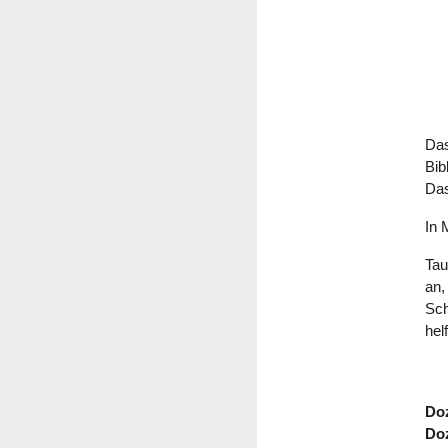
Das
Bib
Das
In 
Tau
an,
Sch
hel
Doz
Doz