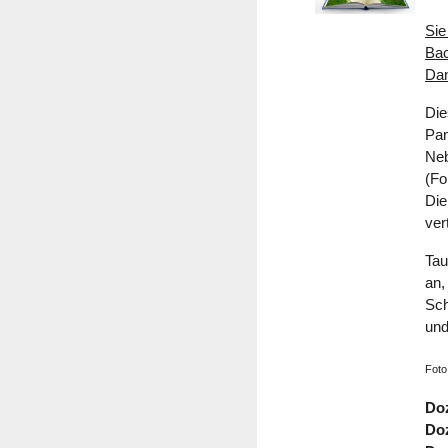
Sie
Bac
Dan
Die
Pan
Neb
(Fo
Die
ver
Tau
an,
Sch
und
Foto
Doz
Doz