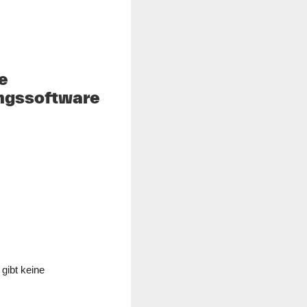
e
ungssoftware
gibt keine