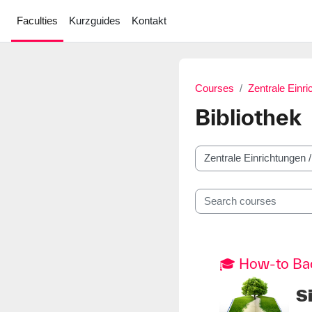
Skip to main content
Faculties
Kurzguides
Kontakt
Courses
Zentrale Einr
Bibliothek
Course categories
Search courses
🎓 How-to Bac
S