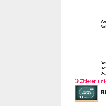
Vo
Bei
Doz
Doz
Doz
©️ Zitieren (In
R