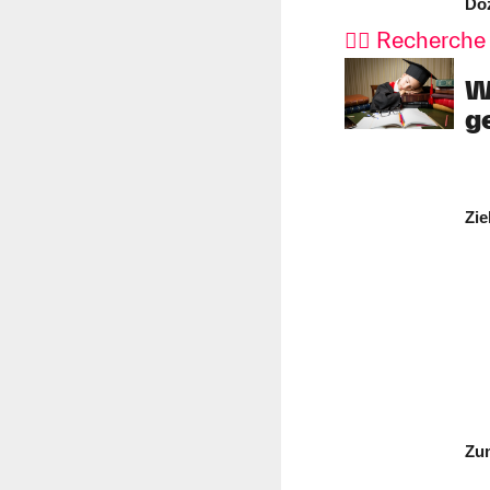
Doz
🕵️‍♂️ Recherch
W
g
Zie
Zu