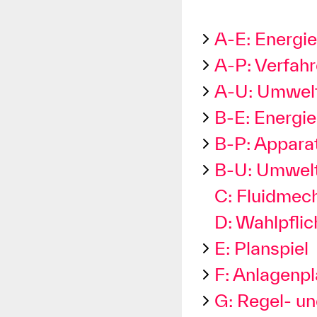
A-E: Energi
A-P: Verfah
A-U: Umwelt
B-E: Energi
B-P: Appara
B-U: Umwelt
C: Fluidmec
D: Wahlpfli
E: Planspiel
F: Anlagenpl
G: Regel- un