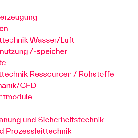
eerzeugung
ren
technik Wasser/Luft
enutzung /-speicher
te
technik Ressourcen / Rohstoffe
hanik/CFD
chtmodule
anung und Sicherheitstechnik
d Prozessleittechnik