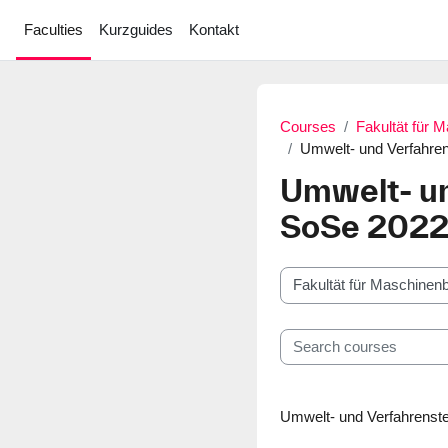
Skip to main content
Faculties
Kurzguides
Kontakt
Courses
Fakultät für 
Umwelt- und Verfahren
Umwelt- un
SoSe 202
Course categories
Search courses
Umwelt- und Verfahrenst