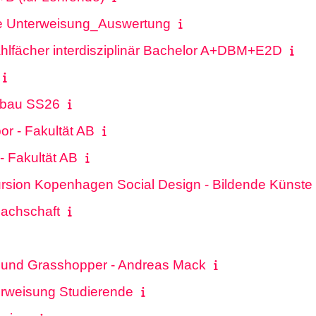
ve Unterweisung_Auswertung
lfächer interdisziplinär Bachelor A+DBM+E2D
vbau SS26
or - Fakultät AB
- Fakultät AB
sion Kopenhagen Social Design - Bildende Künste
Fachschaft
 und Grasshopper - Andreas Mack
erweisung Studierende