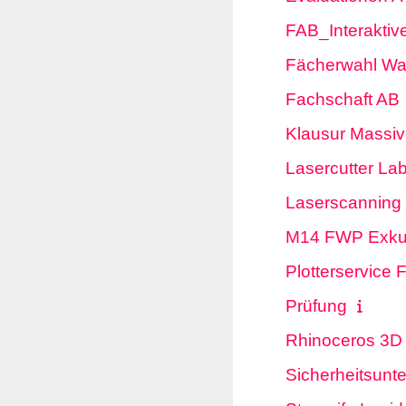
FAB_Interakti
Fächerwahl Wah
Fachschaft AB
Klausur Massi
Lasercutter Lab
Laserscanning 
M14 FWP Exkur
Plotterservice 
Prüfung
Rhinoceros 3D
Sicherheitsunt