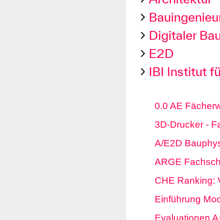
Bauingenie
Digitaler Ba
E2D
IBI Institut 
0.0 AE Fächerw
3D-Drucker - F
A/E2D Bauphys
ARGE Fachscha
CHE Ranking: 
Einführung Mod
Evaluationen A