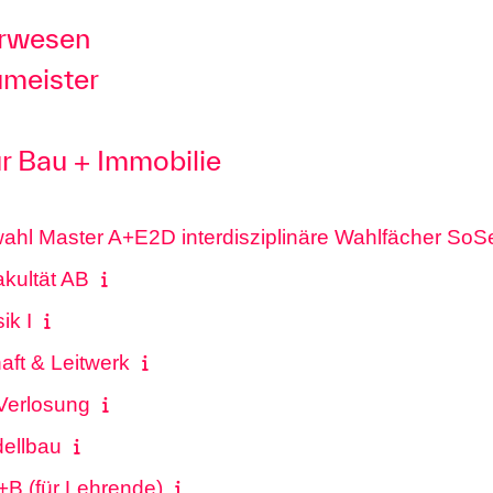
urwesen
umeister
für Bau + Immobilie
ahl Master A+E2D interdisziplinäre Wahlfächer SoS
akultät AB
ik I
ft & Leitwerk
Verlosung
ellbau
+B (für Lehrende)